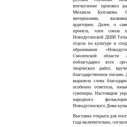
впечатление произвел 
Михаила Булгакова. 
материалами, вызва
аудитории.
Далее, о сам
проекта, член союза х
Новодугинской ДШИ Татья
отдела по культуре и сп
образования «Новоду
Смоленской области 
поблагодарил всех орг
творческих работ, вру
благодарственное письмо. 
выразила слова благодарн
особенно отметила, юны
сувениры.
Настоящим укр
народного фольклор
Новодугинского Дома куль
Выставка открыта для посе
года включительно, соглас