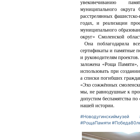
увековечиванию пам
муниципального округа 
расстрелянных фашистско-
годах, и реализации про
муниципального образова
округ» Смоленской обла
Она поблагодарила все
сертификаты и памятные п
и руководителям проектов
заложена «Роща Памяти», 
использовать при создани
а списки погибших гражда
«Эхо сожжённых смоленски
мы, не равнодушные к про
допустим беспамятства по
нашей истории.
#Новодугинскиймузей
#РощаПамяти
#Победа80л