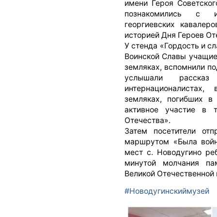
имени Героя Советског
познакомились с и
георгиевских кавалер
историей Дня Героев От
У стенда «Гордость и с
Воинской Славы учащие
земляках, вспомнили по
услышали рассказ
интернационалистах,
земляках, погибших в
активное участие в т
Отечества».
Затем посетители отп
маршрутом «Была войн
мест с. Новодугино ре
минутой молчания па
Великой Отечественной 
#Новодугинскиймузей