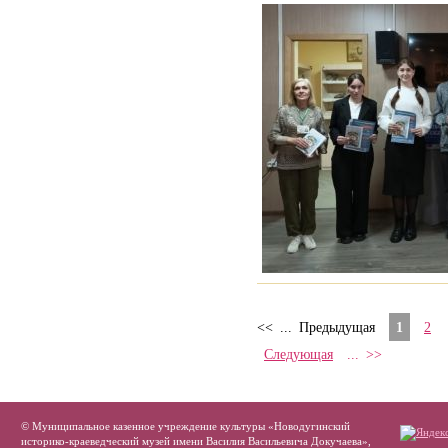
<<
...
Предыдущая
1
2
Следующая
...
>>
© Муниципальное казенное учреждение культуры «Новодугинский
историко-краеведческий музей имени Василия Васильевича Докучаева»,