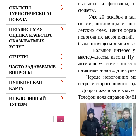
выставки и фотозоны, н
ОБЪЕКТЫ
сюжеты.
ТУРИСТИЧЕСКОГО
Уже 20 декабря в зале к
ПОКАЗА
сказки, пословицы и пого
НЕЗАВИСИМАЯ
детских смех. Таким образ
ОЦЕНКА КАЧЕСТВА
новогодних мероприятий. 
ОКАЗЫВАЕМЫХ
была посвящена зимним заб
УСЛУГ
Большой интерес у реб
мастер-классы, квесты.
Ну,
ОТЧЕТЫ
активное участие в конку
ЧАСТО ЗАДАВАЕМЫЕ
памятные новогодние суве
ВОПРОСЫ
Череда новогодних мер
ПУШКИНСКАЯ
встречи старого нового год
КАРТА
Добро пожаловать в музе
Телефон доля справок 8(481
ИНКЛЮЗИВНЫЙ
ТУРИЗМ