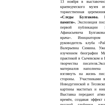
13 ноября в выставочно
краеведческого музея 
торжественная церемон
«Следы Булгакова.
памяти».
Экспозиция пос
первой публикации з
Афанасьевича Булгак
врача».
Инициатором 
руководитель клуба «Р
Валерьевна Симина.
Уж
изучением биографии М
практикой в Сычевском и 
творчества писателя.Э
материалов наполнена
взглянуть на жизнь пи
стороны.
Участниками в
Новодугинской и Тесовск
картины маститых и юны
Выставка передают атм
времён, создавая эффект
русской глубинки на