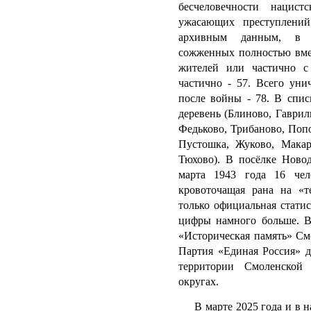
бесчеловечности нацист
ужасающих преступлени
архивным данным, в Н
сожженных полностью вмес
жителей или частично с
частично - 57. Всего уни
после войны - 78.
В спис
деревень (
Блиново, Гаврил
Федьково, Трибаново, Попо
Пустошка, Жуково, Макар
Тюхово). В посёлке Нов
марта 1943 года 16 че
кровоточащая рана на «т
только официальная статис
цифры намного больше.
В
«Историческая память» См
Партия «Единая Россия» д
территории Смоленской
округах.
В марте 2025 года и в н