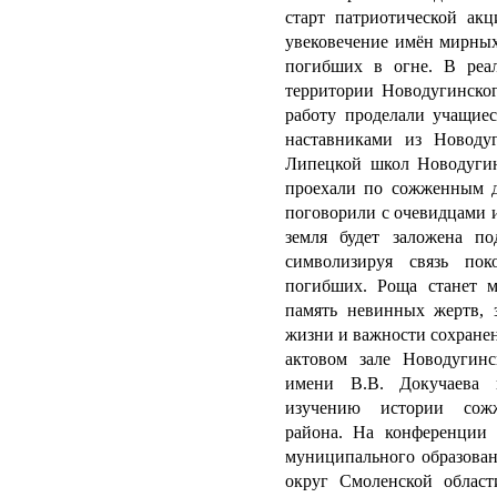
старт патриотической ак
увековечение имён мирных
погибших в огне.
В
реа
территории Новодугинско
работу проделали учащиес
наставниками из Новодуг
Липецкой школ Новодугин
проехали по сожженным де
поговорили с очевидцами и
земля будет заложена п
символизируя связь по
погибших. Роща станет м
память невинных жертв, з
жизни и важности сохране
актовом зале Новодугинск
имени В.В. Докучаева 
изучению истории сожж
района.
На конференции 
муниципального образова
округ Смоленской област