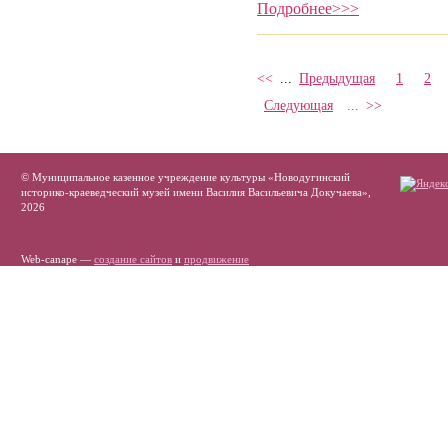
Подробнее>>>
<<
...
Предыдущая
1
2
Следующая
...
>>
© Муниципальное казенное учреждение культуры «Новодугинский
историко-краеведческий музей имени Василия Васильевича Докучаева»,
2026
Web-canape —
создание сайтов
и
продвижение