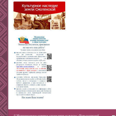
© Муниципальное казенное учреждение культуры «Новодугинский