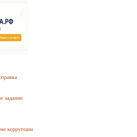
справка
е задание
ы
ие коррупции