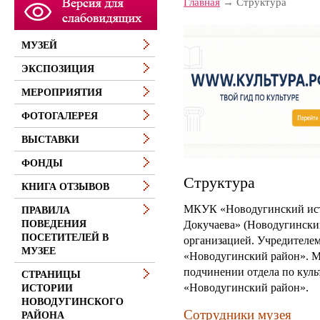
Главная
Структура
МУЗЕЙ
ЭКСПОЗИЦИЯ
МЕРОПРИЯТИЯ
ФОТОГАЛЕРЕЯ
ВЫСТАВКИ
ФОНДЫ
Структура
КНИГА ОТЗЫВОВ
МКУК «Новодугинский исто
ПРАВИЛА
Докучаева» (Новодугинский
ПОВЕДЕНИЯ
ПОСЕТИТЕЛЕЙ В
организацией.
Учредителе
МУЗЕЕ
«Новодугинский район».
М
подчинении отдела по кул
СТРАНИЦЫ
«Новодугинский район».
ИСТОРИИ
НОВОДУГИНСКОГО
Сотрудники музея
РАЙОНА