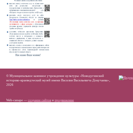
© Муниципальное казенное учреждение культуры «Новодугинский
историко-краеведческий музей имени Василия Васильевича Докучаева»,
2026
Web-canape —
создание сайтов
и
продвижение