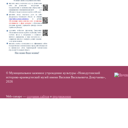
© Муниципальное казенное учреждение культуры «Новодугинский
историко-краеведческий музей имени Василия Васильевича Докучаева»,
2026
Web-canape —
создание сайтов
и
продвижение