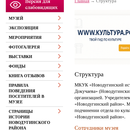
Главная
Структура
МУЗЕЙ
ЭКСПОЗИЦИЯ
МЕРОПРИЯТИЯ
ФОТОГАЛЕРЕЯ
ВЫСТАВКИ
ФОНДЫ
Структура
КНИГА ОТЗЫВОВ
МКУК «Новодугинский исто
ПРАВИЛА
Докучаева» (Новодугинский
ПОВЕДЕНИЯ
ПОСЕТИТЕЛЕЙ В
организацией.
Учредителе
МУЗЕЕ
«Новодугинский район».
М
подчинении отдела по кул
СТРАНИЦЫ
«Новодугинский район».
ИСТОРИИ
НОВОДУГИНСКОГО
Сотрудники музея
РАЙОНА