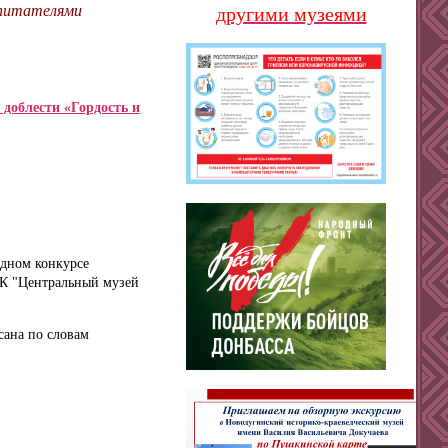
спитателями
другими музеями
 доблести «Гордость и
одном конкурсе
УК "Центральный музей
сана по словам