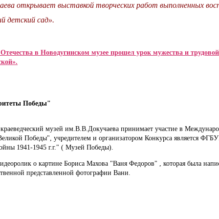
учаева открывает выставкой творческих работ выполненных во
 детский сад».
в Отечества в Новодугинском музее прошел урок мужества и трудовой
кой».
аритеты Победы"
краеведческий музей им.В.В.Докучаева принимает участие в Междунар
Великой Победы", учредителем и организатором Конкурса является ФГБ
йны 1941-1945 г.г." ( Музей Победы).
идеоролик о картине Бориса Махова "Ваня Федоров" , которая была напи
ственной представленной фотографии Вани.