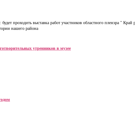
г.
будет проходить выставка работ участников областного пленэра " Край
итории нашего района
готворительных утренников в музее
годом