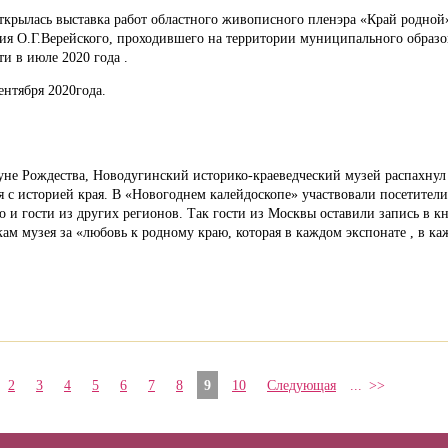
ткрылась выставка работ областного живописного пленэра «Край родной
ия О.
Г.
Верейского, проходившего на территории муниципального образ
и в июле 2020 года .
ентября 2020года.
нуне Рождества, Новодугинский историко-краеведческий музей распахнул 
 с историей края.
В «Новогоднем калейдоскопе» участвовали посетители 
о и гости из других регионов.
Так гости из Москвы оставили запись в кн
ам музея за «любовь к родному краю, которая в каждом экспонате , в к
2
3
4
5
6
7
8
9
10
Следующая
...
>>