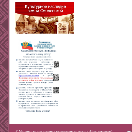
© Муниципальное казенное учреждение культуры «Новодугинский