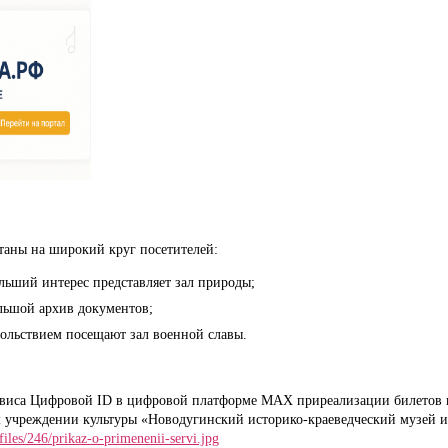
таны на широкий круг посетителей:
льший интерес представляет зал природы;
ольшой архив документов;
ольствием посещают зал военной славы.
рвиса Цифровой ID
в цифровой платформе МАХ приреализации билетов 
м учреждении культуры
«Новодугинский историко-краеведческий
музей 
/files/246/prikaz-o-primenenii-servi.jpg