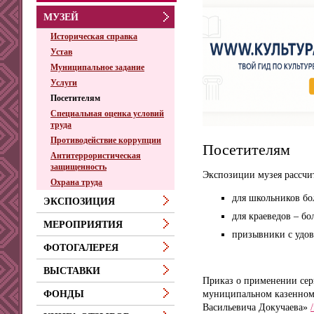
МУЗЕЙ
Историческая справка
Устав
Муниципальное задание
Услуги
Посетителям
Специальная оценка условий
труда
Противодействие коррупции
Посетителям
Антитеррористическая
защищенность
Экспозиции музея рассчи
Охрана труда
для школьников бо
ЭКСПОЗИЦИЯ
для краеведов – б
МЕРОПРИЯТИЯ
призывники с удов
ФОТОГАЛЕРЕЯ
ВЫСТАВКИ
Приказ о применении се
муниципальном
казенно
ФОНДЫ
Васильевича Докучаева»