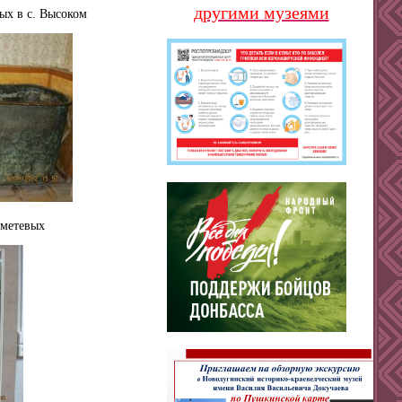
другими музеями
ых в с. Высоком
еметевых