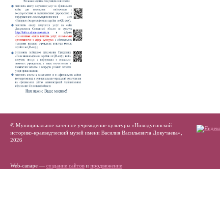
© Муниципальное казенное учреждение культуры «Новодугинский
историко-краеведческий музей имени Василия Васильевича Докучаева»,
2026
Web-canape —
создание сайтов
и
продвижение